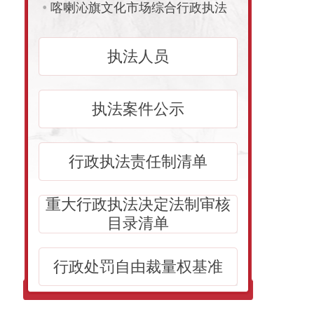
•
喀喇沁旗文化市场综合行政执法
局
•
喀喇沁旗卫生健康综合行政执法
执法人员
局
•
喀喇沁旗城市管理综合行政执法
执法案件公示
局
•
美林镇人民政府
•
王爷府镇人民政府
行政执法责任制清单
•
锦山镇人民政府
重大行政执法决定法制审核
•
牛家营子镇人民政府
目录清单
•
小牛群镇人民政府
•
南台子乡人民政府
行政处罚自由裁量权基准
•
十家满族乡人民政府
•
乃林镇人民政府