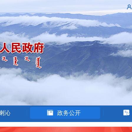
喇沁
政务公开