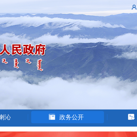
喇沁
政务公开