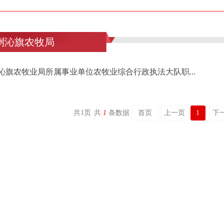
喇沁旗农牧局
沁旗农牧业局所属事业单位农牧业综合行政执法大队职...
共
1
页
共
1
条数据
首页
上一页
1
下