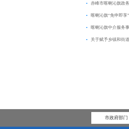
赤峰市喀喇沁旗政
喀喇沁旗“免申即享
喀喇沁旗中介服务
关于赋予乡镇和街
市政府部门