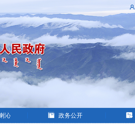
喇沁
政务公开