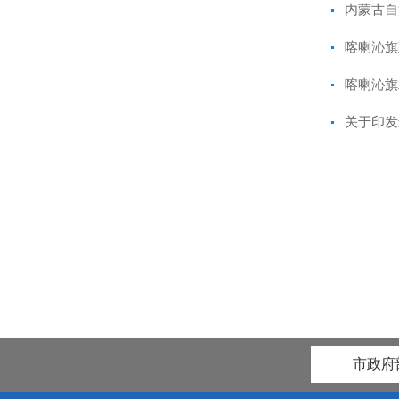
内蒙古自
喀喇沁旗
喀喇沁旗
关于印发
市政府