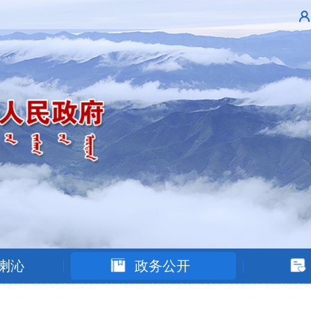
喇沁
政务公开