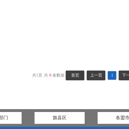
共
1
页
共
0
条数据
首页
上一页
1
下
部门
旗县区
各盟