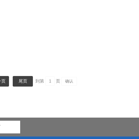
一页
尾页
到第
页
市