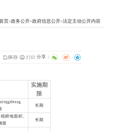
首页
政务公开
政府信息公开
法定主动公开内容
>
>
>
分享：
实施期
限
zt
/
njgzbtxxg
长期
准
计税耕地面积、
长期
测算