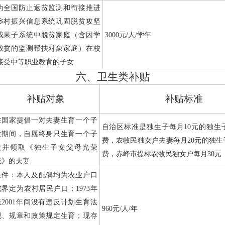
为全国防止返贫监测和衔接推进
乡村振兴信息系统巩固脱贫攻坚
成果子系统中脱贫家庭（含因学
3000
元
/
人
/
学年
致贫的监测帮扶对象家庭）在校
接受中等职业教育的子女
六、卫生类补贴
补贴对象
补贴标准
在国家提倡一对夫妻生育一个子
自治区标准是独生子每月
10
元的独生
女期间，自愿终身只生育一个子
费，农牧民独女户夫妻每月
20
元的独生
女并领取《独生子女父母光荣
费，赤峰市提标农牧民独女户每月
30
元
证》的夫妻
条件：本人及配偶均为农业户口
或界定为农村居民户口；
1973
年
至
2001
年间没有违反计划生育法
960
元
/
人
/
年
规、规章和政策规定生育；现存