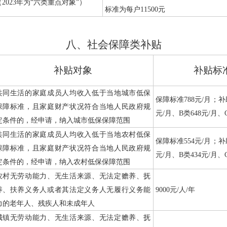
（
2023
年为“六类重点对象”）
标准为每户
11500
元
八、社会保障类补贴
补贴对象
补贴标
共同生活的家庭成员人均收入低于当地城市低保
保障标准
788
元
/
月；补
保障标准，且家庭财产状况符合当地人民政府规
元
/
月、
B
类
648
元
/
月、
定条件的，经申请，纳入城市低保保障范围
共同生活的家庭成员人均收入低于当地农村低保
保障标准
554
元
/
月；补
保障标准，且家庭财产状况符合当地人民政府规
元
/
月、
B
类
434
元
/
月、
定条件的，经申请，纳入农村低保保障范围
农村无劳动能力、无生活来源、无法定赡养、抚
养、扶养义务人或者其法定义务人无履行义务能
9000
元
/
人
/
年
力的老年人、残疾人和未成年人
城镇无劳动能力、无生活来源、无法定赡养、抚