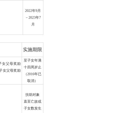
2022
年
9
月
－
2023
年
7
月
实施期限
至子女年满
子女父母奖励
十四周岁止
子女父母奖励
（
2016
年已
取消）
扶助对象
直至亡故或
子女数发生