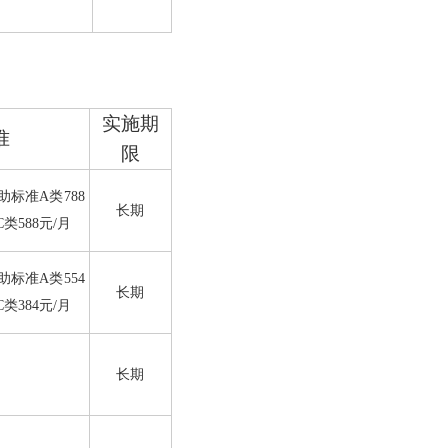
实施期
准
限
助标准
A
类
788
长期
C
类
588
元
/
月
助标准
A
类
554
长期
C
类
384
元
/
月
长期