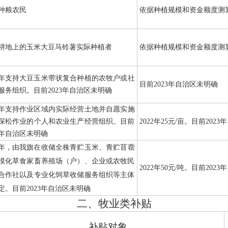
种粮农民
依据种植规模和资金额度测
耕地上的玉米大豆马铃薯实际种植者
依据种植规模和资金额度测
年支持大豆玉米带状复合种植的农牧户或社
目前
2023
年自治区未明确
服务组织。目前
2023
年自治区未明确
年支持作业区域内实际经营土地并自愿实施
深松作业的个人和农业生产经营组织。目前
2022
年
25
元
/
亩。目前
2023
年
年自治区未明确
年，由
我旗
在收储全株青贮玉米、青贮苜蓿
模化草食家畜养殖场（户）、企业或农牧民
2022
年
50
元
/
吨。目前
2023
年
合作社以及专业化饲草收储服务组织等主体
定。目前
2023
年自治区未明确
二、牧业类补贴
补贴对象