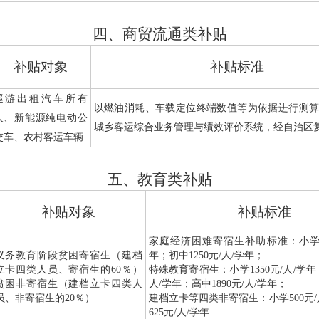
四、商贸流通类补贴
补贴对象
补贴标准
巡游出租汽车所有
以燃油消耗、车载定位终端数值等为依据进行测
人、新能源纯电动公
城乡客运综合业务管理与绩效评价系统，经自治区
交车、农村客运车辆
五、教育类补贴
补贴对象
补贴标准
家庭经济困难寄宿生补助标准：小
义务教育阶段贫困寄宿生（建档
年；初中
1250
元
/
人
/
学年；
立卡四类人员、寄宿生的
60
％）
特殊教育寄宿生：小学
1350
元
/
人
/
学年
贫困非寄宿生（建档立卡四类人
人
/
学年；高中
1890
元
/
人
/
学年；
员、非寄宿生的
20
％）
建档立卡等四类非寄宿生：小学
500
元
/
625
元
/
人
/
学年