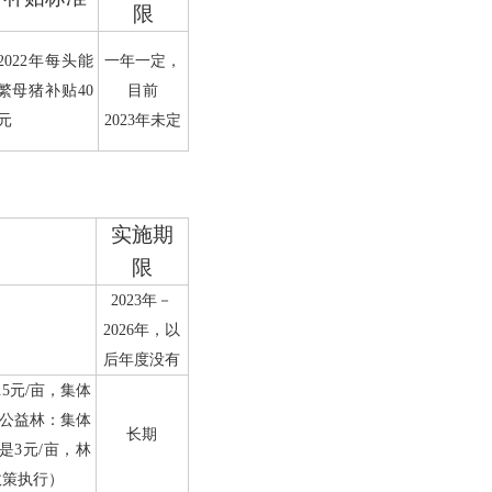
限
2022
年每头能
一年一定，
繁母猪补贴
40
目前
元
2023
年未定
实施期
限
2023
年－
2026
年，以
后年度没有
.5
元
/
亩，集体
公益林：集体
长期
是
3
元
/
亩，林
政策执行）