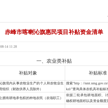
赤峰市喀喇沁旗惠民项目补贴资金清单
14 11:28
一、
农业类补贴
补贴对象
补贴标准
沁旗境内从事农牧业生产的个人和农牧业生
搜索“
http
：
//
nmt
.
nmg
.
gov
.
cn
/
营组织（财政供养人员除外）
kzl
/
”查询具体农机具补贴标
依据二轮承包耕地面积、
上拥有耕地承包权的种地农民（农场职工）
确权耕地面积以及资金额度