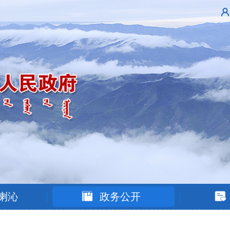
喇沁
政务公开