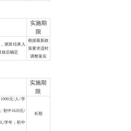
实施期
限
根据最新政
算，测算结果入
策要求适时
复核后确定
调整落实
实施期
限
学
1000
元
/
人
/
学
；初中
1620
元
/
长期
人
/
学年；初中