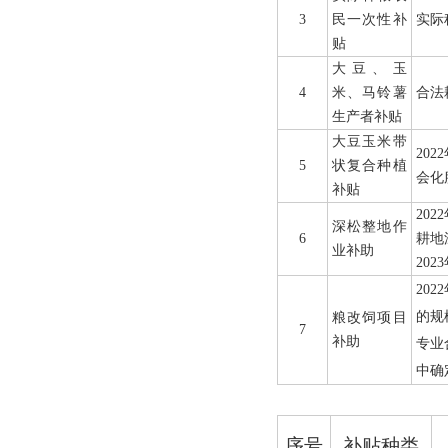
3
民一次性补
实际
贴
大豆、玉
4
米、马铃薯
合法
生产者补贴
大豆玉米带
2022
5
状复合种植
会化
补贴
2022
深松整地作
6
耕地
业补助
2023
2022
的规
粮改饲项目
7
补助
专业
中确
序号
补贴种类