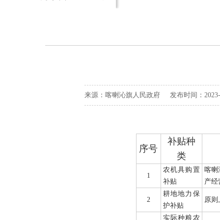
来源：喀喇沁旗人民政府 发布时间：2023-08-
补贴种
序号
类
农机具购置
喀喇
1
补贴
产经
耕地地力保
2
原则
护补贴
实际种粮农