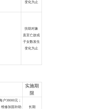
变化为止
扶助对象
直至亡故或
子女数发生
变化为止
实施期
限
每户
38000
元
；
；
维修加固补助
长期