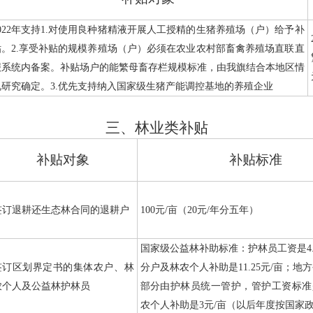
022
年支持
1.
对使用良种猪精液开展人工授精的生猪养殖场（户）给予补
贴。
2.
享受补贴的规模养殖场（户）必须在农业农村部畜禽养殖场直联直
报系统内备案。补贴场户的能繁母畜存栏规模标准，由我旗结合本地区情
况研究确定。
3.
优先支持纳入国家级生猪产能调控基地的养殖企业
三、林业类补贴
补贴对象
补贴标准
签订退耕还生态林合同的退耕户
100
元
/
亩（
20
元
/
年分五年）
国家级公益林补助标准：护林员工资是
4
签订区划界定书的集体农户、林
分户及林农个人补助是
11.25
元
/
亩；地方
农个人及公益林护林员
部分由护林员统一管护，管护工资标准
农个人补助是
3
元
/
亩（以后年度按国家