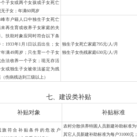
一个子女或两个女孩或子女死亡
现无子女；年满
60
周岁
赤峰市户籍人口中独生子女死亡
后未再生育或收养子女家庭的夫
妻。扶助对象应同时符合以下条
件：
1933
年
1
月
1
日以后出生；女
独生子女死亡家庭
795
元
/
人
/
月
方年满
49
周岁；只生育一个子女
独生子女伤残家庭
630
元
/
人
/
月
或合法收养一个子女；现无存活
子女或独生子女被依法鉴定为残
疾（伤病残达到三级以上）
七、建设类补贴
补贴对象
补贴标准
农村分散供养特困人员新建补助标准为
我旗符合补贴条件的危改户
其它人员新建补助标准为每户
31000
元