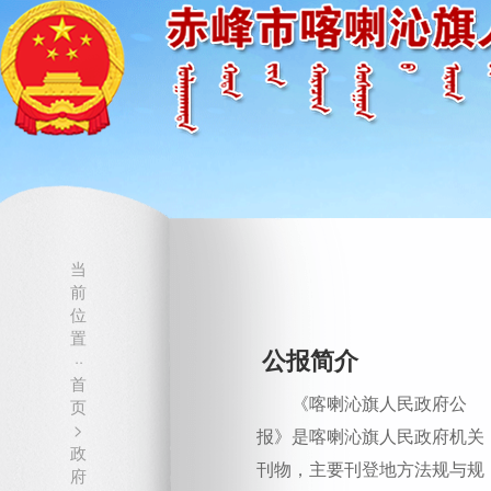
当
前
位
置
公报简介
··
首
《喀喇沁旗人民政府公
页
>
报》是喀喇沁旗人民政府机关
政
刊物，主要刊登地方法规与规
府