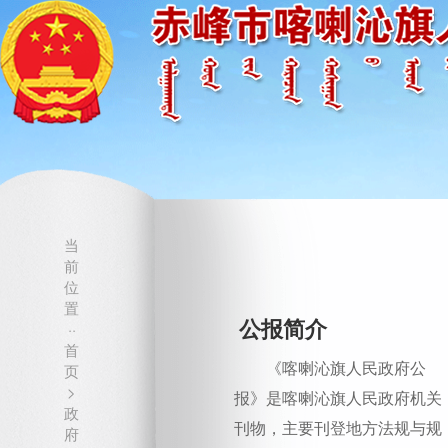
当
前
位
置
公报简介
··
首
《喀喇沁旗人民政府公
页
>
报》是喀喇沁旗人民政府机关
政
刊物，主要刊登地方法规与规
府