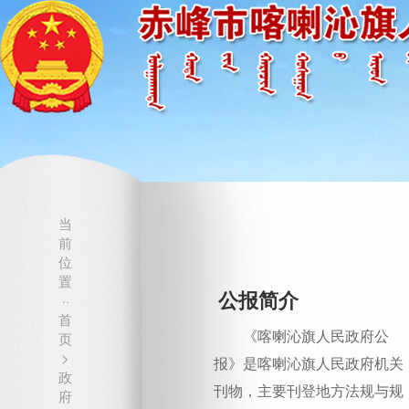
当
前
位
置
公报简介
··
首
《喀喇沁旗人民政府公
页
>
报》是喀喇沁旗人民政府机关
政
刊物，主要刊登地方法规与规
府