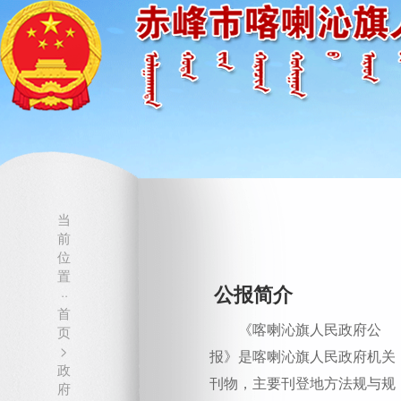
当
前
位
置
公报简介
··
首
《喀喇沁旗人民政府公
页
>
报》是喀喇沁旗人民政府机关
政
刊物，主要刊登地方法规与规
府