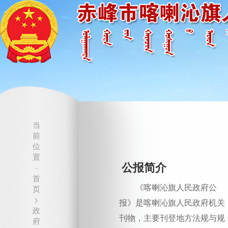
当
前
位
置
公报简介
··
首
《喀喇沁旗人民政府公
页
>
报》是喀喇沁旗人民政府机关
政
刊物，主要刊登地方法规与规
府