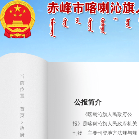
当
前
位
置
公报简介
··
首
《喀喇沁旗人民政府公
页
>
报》是喀喇沁旗人民政府机关
政
刊物，主要刊登地方法规与规
府