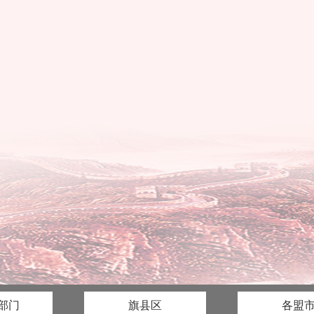
部门
旗县区
各盟