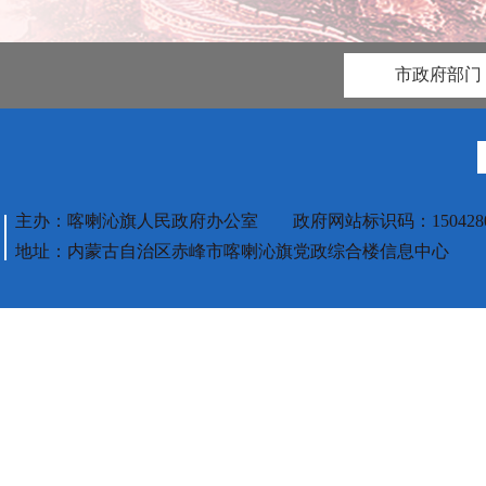
市政府部门
主办：喀喇沁旗人民政府办公室 政府网站标识码：1504280
地址：内蒙古自治区赤峰市喀喇沁旗党政综合楼信息中心