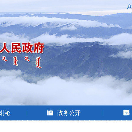
喇沁
政务公开