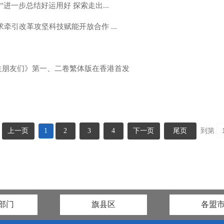
进一步总结好运用好 探索走出...
牵引改革攻坚科技赋能开放合作 ...
生朋友们》第一、二卷繁体版在香港首发
上一页
1
2
3
4
下一页
尾页
到第
部门
旗县区
各盟