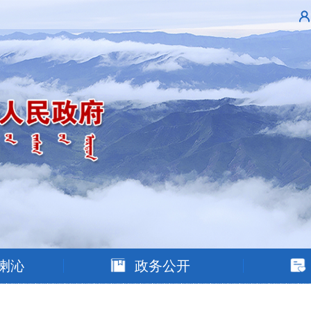
喇沁
政务公开