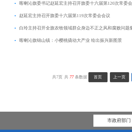
喀喇沁旗委书记赵延宏主持召开旗委十六届第120次常委
赵延宏主持召开旗委十六届第119次常委会会议
白玲主持召开全旗农牧领域群众身边不正之风和腐败问题
喀喇沁旗锦山镇：小樱桃撬动大产业 绘出振兴新图景
共
7
页
共
77
条数据
首页
上一页
市政府部门