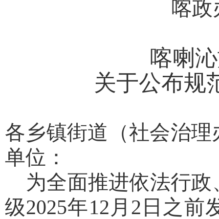
喀政
喀喇沁
关于公布规
各乡镇街道
（
社会治理
单位
：
为全面推进依法行政
级
20
25
年
12
月
2
日之前