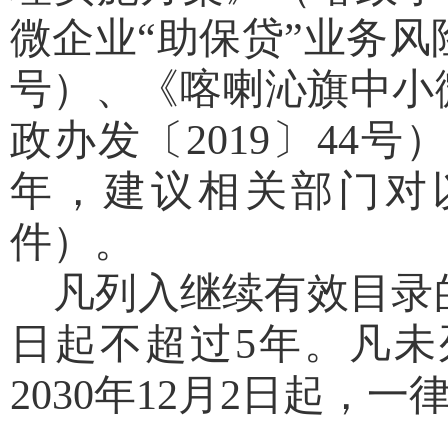
微企业
“
助保贷
”
业务风
号）、《喀喇沁旗中小
政办发〔
2019
〕
44
号
年
，建议相关部门对
件）
。
凡列入继续有效目录
日起不超过
5
年。凡未
20
30
年
12
月
2
日起，一