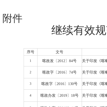
附件
继续有效
规
序号
文号
喀政发〔
2012
〕
84
号
关于印发《
喀
1
喀政
字
〔
201
6
〕
74
号
关于印发《
喀
2
喀政
字
〔
201
6
〕
130
号
关于印发《
喀
3
喀政办发
〔
201
9
〕
18
号
关于印发《喀
4