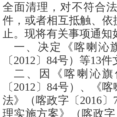
全面
清理
，
对不符合
件，
或者相互抵触、依
止
。现将有关事项通知
一、决定《喀喇沁
〔
20
12
〕
84
号）等
13
件
二、
因
《喀喇沁旗
〔
2012
〕
84
号
）
、《喀
法》（喀政字〔
2016
〕
理实施方案》（喀政字