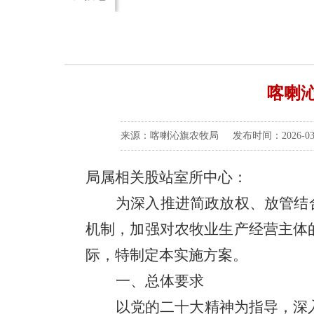
喀喇沁
来源：喀喇沁旗农牧局 发布时间：2026-03-1
局属
相关
股站室所中心：
为深入推进简政放权、放管结
机制，加强对农牧业生产经营主体
际，
特
制定本实施方案。
一、总体要求
以党的
二十大
精神为指导，深