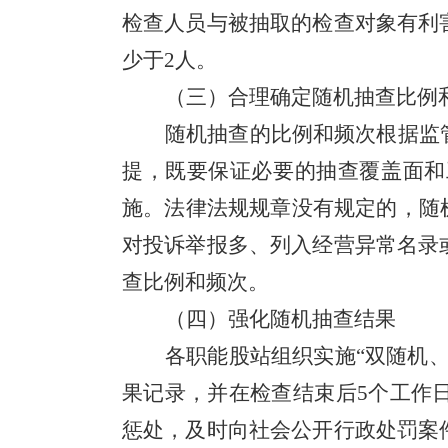
检查人员与被抽取的检查对象有利
少于
2
人。
（三）合理确定随机抽查比例
随机抽查的比例和频次根据监
提，既要保证必要的抽查覆盖面和
施
。
法律法规规章没有规定的，随
对投诉举报多、列入经营异常名录
查比例和频次。
（
四
）强化随机抽查结果
各
职能
股站组织实施
“
双随机
果记录，并在检查结束后
5
个工作
惩处，及时向社会公开行政处罚案