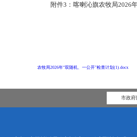
附件
3
：喀喇沁旗农牧局
2026
2
农牧局2026年“双随机、一公开”检查计划(1).docx
市政府