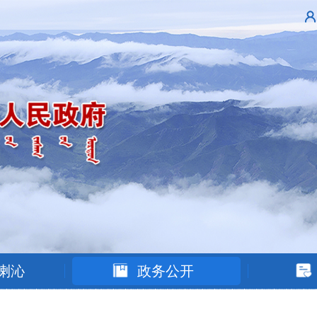
喇沁
政务公开