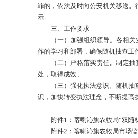
罪的，依法及时向公安机关移送。
示。
三、工作要求
（一）加强组织领导
。
各相关
作的学习
和部署
，确保随机抽查工
（二）严格落实责任
。
制定抽
处，
取得
成效。
（三）强化执法意识
。
随机抽
识，加快转变执法理念，不断提高
附件
1
：
喀喇沁旗
农牧局
“
双随
附件
2
：喀喇沁旗农牧局市场