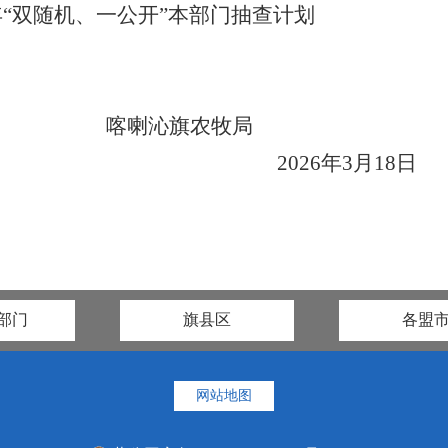
年“双随机、一公开”本部门抽查计划
喀喇沁旗农牧局
02
6
年
3
月
1
8
部门
旗县区
各盟
网站地图