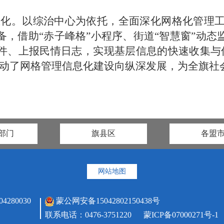
息化。
以综治中心为依托，全面深化网格化管理
备，借助
“赤子峰格”小程序、街道“智慧窗”动
件、上报民情日志，实现基层信息的快速收集与
动了网格管理信息化建设向纵深发展，为全旗社
部门
旗县区
各盟
网站地图
80030
蒙公网安备15042802150438号
联系电话：0476-3751220
蒙ICP备07000271号-1