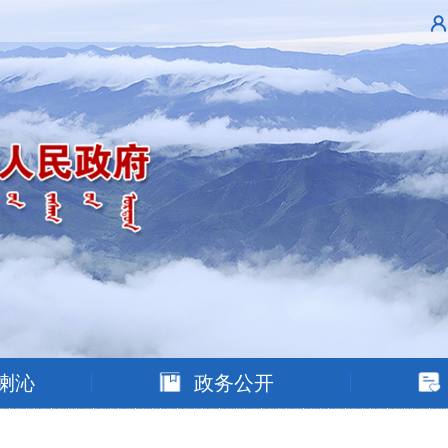
喇沁
政务公开