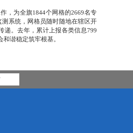
工作
，
为全旗
1844个
网格的
2669名
专
态监测系统，网格员随时随地在辖区开
传递
。
去
年
，
累计上报各类信息
799
会和谐稳定筑牢根基。
市