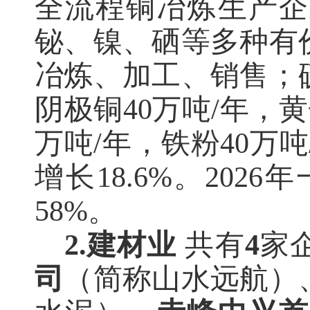
全流程铜冶炼生产企
铋、镍、硒等多种有
冶炼、加工、销售；
阴极铜
40万吨/年，黄
万吨/年，铁粉40万吨
增长18.6%。202
58%。
2.
建材业
共有
4
家
司
（简称山水远航）