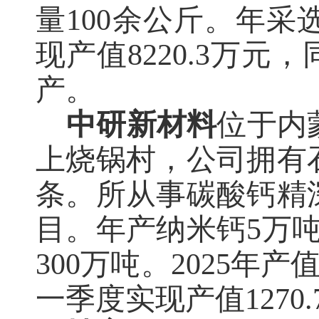
量100余公斤
。
年采
现产值8220.3万元
产。
中研新材料
位于内
上烧锅村，
公司
拥
有
条。
所从事碳酸钙精
目。年产纳米钙
5万
300万吨。2025年产值
一季度实现产值1270