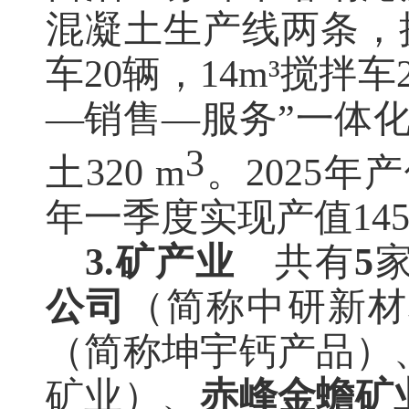
混凝土生产线两条，拥
车20辆，14m³搅拌
—销售—服务”一体化
3
土320 m
。
2025年产
年一季度实现产值145
3.
矿产业
共有
5
公司
（简称中研新材
（简称坤宇钙产品）
矿业）、
赤峰金蟾矿