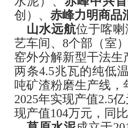
水泥）、
赤峰中兴首
创）、
赤峰力明商品
山水远航
位于喀喇
艺车间、8个部（室）和
窑外分解新型干法生
两条4.5兆瓦的纯低
吨矿渣粉磨生产线，年
2025年实现产值
2
.
5亿
现产值104万元，同比增
草原水泥
成立于
2