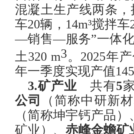
混凝土生产线两条，拥
车20辆，14m³搅拌
—销售—服务”一体化
3
土320 m
。
2025年产
年一季度实现产值145
3.
矿产业
共有
5
公司
（简称中研新材
（简称坤宇钙产品）
矿业）、
赤峰金蟾矿