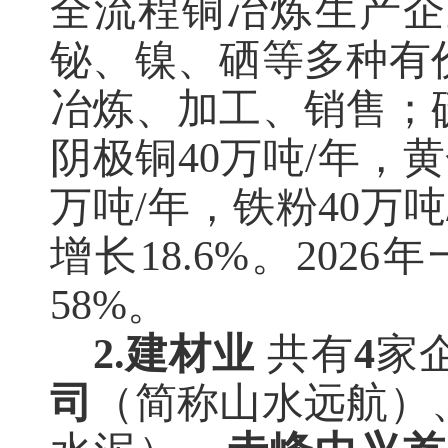
全流程铜冶炼生产企
铋、镍、硒等多种有
冶炼、加工、销售；
阴极铜
40万吨/年，黄
万吨/年，铁粉40万吨
增长18.6%。202
58%。
2.
建材业
共有
4
家
司
（简称山水远航）