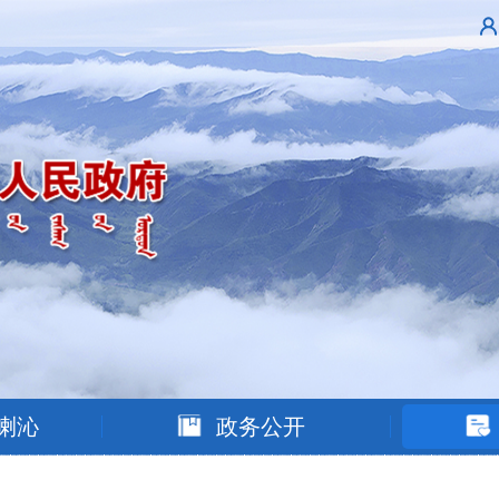
喇沁
政务公开