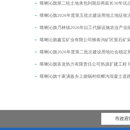
喀喇沁旗第二轮土地承包到期后再延长30年试
喀喇沁旗2026年度第五批次建设用地土地征收
喀喇沁旗乃林镇2026年以工代赈设施农业产
喀喇沁旗鑫宝矿业有限公司柳条沟矿区萤石矿
喀喇沁旗2026年度第二批次建设用地社会稳定
喀喇沁旗富龙热力有限责任公司热源扩建工程 
喀喇沁旗十家满族乡上烧锅村槟榔沟混凝土道
市政府