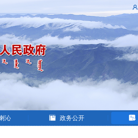
喇沁
政务公开