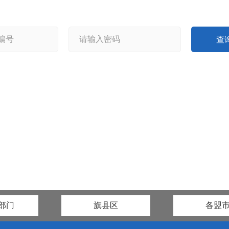
查
部门
旗县区
各盟