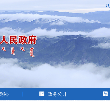
喇沁
政务公开