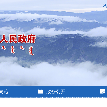
喇沁
政务公开