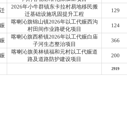
2026年小牛群镇东卡拉村易地移民搬
迁
129
迁基础设施巩固提升工程
喀喇沁旗锦山镇2026年以工代赈西沟
赈
124
村田间作业路硬化项目
喀喇沁旗西桥镇2026年以工代赈白庙
赈
366
子河生态整治项目
喀喇沁旗美林镇福和元村以工代赈道
赈
200
路及道路防护建设项目
2919