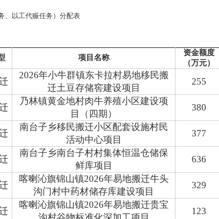
任务、以工代赈任务）分配表
资金额度
型
项目名称
（万元）
2026年小牛群镇东卡拉村易地移民搬
迁
255
迁土豆存储窖建设项目
乃林镇黄金地村肉牛养殖小区建设项
迁
380
目（四期）
南台子乡移民搬迁小区配套设施村民
迁
377
活动中心项目
南台子乡南台子村村集体恒温仓储保
迁
636
鲜库项目
喀喇沁旗锦山镇2026年易地搬迁牛头
迁
329
沟门村中药材储存库建设项目
喀喇沁旗锦山镇2026年易地搬迁贵宝
迁
123
沟村谷物标准化深加工项目