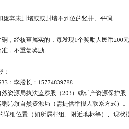
和废弃未封堵或或封堵不到位的竖井、平硐。
井硐，经核查属实的，每发现
1
个奖励人民币
200
为准，不重复奖励。
报：
633
；李股长：
15774839788
自然资源局执法监察股（
203
）或矿产资源保护股
喀喇沁旗自然资源局（需提供举报人联系方式）。
的详细位置（如所属村组、附近地标等）、现状