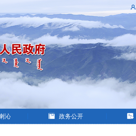
喇沁
政务公开