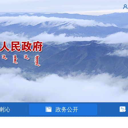
喇沁
政务公开