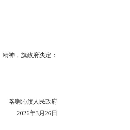
）精神，旗政府决定：
喀喇沁旗人民政府
202
6
年
3
月
26
日