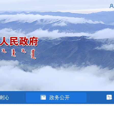
喇沁
政务公开