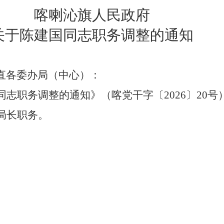
喀喇沁旗人民政府
关于
陈建国
同志
职务调整
的通知
直各委办局（中心）：
同志职
务调整
的通知》（喀党干字〔
202
6
〕
20
号
局长职务
。