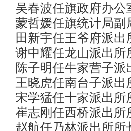
吴春波任旗政府办公
蒙哲媛任旗统计局副
田新宇任王爷府派出
谢中耀任龙山派出所
陈子明任牛家营子派
王晓虎任南
台
子派出
宋学猛任十家派出所
崔
志刚任西桥派出所
赵
航任乃林派出所所