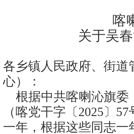
喀
关于
吴春
各乡镇人民政府、街道
心）：
根据中共喀喇沁旗委
（喀党干字〔
202
5
〕
57
一年，根据
这些
同志一