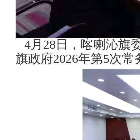
4
月
2
8
日，
喀喇沁
旗
旗政府
2026
年第
5
次常