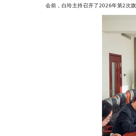
会前，白玲主持召开了
2026
年第
2
次旗