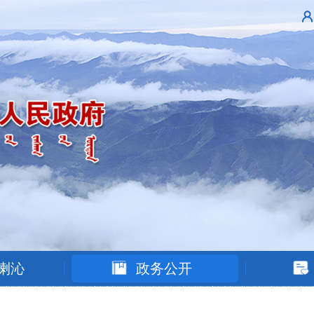
喇沁
政务公开