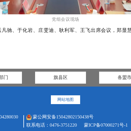
党组会议现场
孟凡驰、于化岩、庄雯迪、耿利军、王飞出席会议，郑显
部门
旗县区
各盟
网站地图
80030
蒙公网安备15042802150438号
联系电话：0476-3751220
蒙ICP备07000271号-1