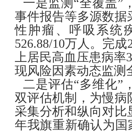
一是
监测
“
全覆盖
”
事件报告等多源数据
性肿瘤、呼吸系统
526.88/10万人
。
完成
上居民高血压患病率33
现风险因素动态监测
二
是
评估
“
多维化
”
双评估机制，为慢病
采集分析和纵向对比
年
我旗重新确认为国