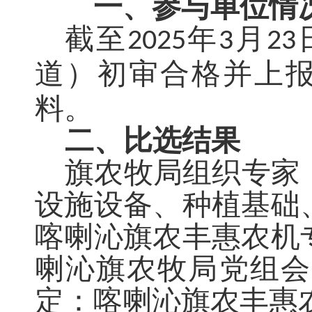
一、参与单位情
截至
年
月
2025
3
23
道）初审合格并上
料。
二、比选结果
旗农牧局组织专家
设施设备、种植基础
喀喇沁旗
农丰惠
农机
喇沁旗农牧局党组会
定：喀喇沁旗
农丰惠