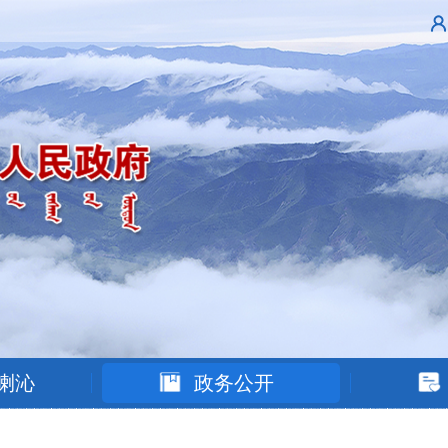
喇沁
政务公开