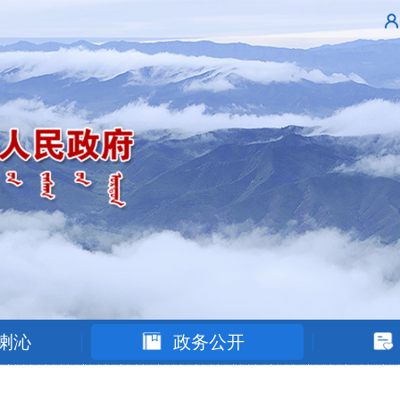
喇沁
政务公开