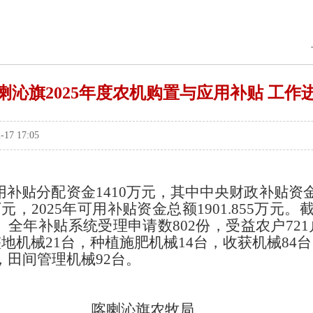
喇沁旗2025年度农机购置与应用补贴 工作
7 17:05
用
补贴
分配
资金
1410万元，
其中中央财政补贴资
万元
，
2025年
可用补贴资金总额
1901.855万元
。
。全
年补贴系统受理申请数
802份，
受益农户
721
整地机械21台，种植施肥机械14台，收获机械84
，田间管理机械92台。
旗农牧局