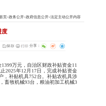
首页
政务公开
政府信息公开
法定主动公开内容
>
>
>
进度
分享：
金
1399
万元
，自治区财政补贴资金
11
截止
2025年12月17日，完成补贴资金
户，补贴机具
752
台
。
补贴
农机具涉
台，畜牧机械93台，粮油初加工机械3