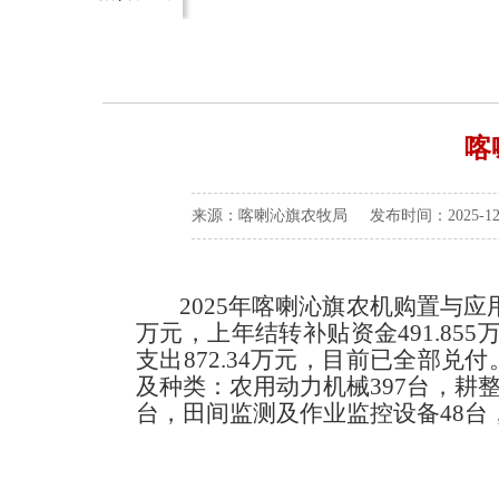
喀
来源：喀喇沁旗农牧局 发布时间：2025-12-1
202
5
年喀喇沁旗农机购置
与应
万元，上
年结转补贴资金
491.855
支出872.34
万元
，目前已全部兑付
及种类
：
农用动力机械
397台，耕
台，田间监测及作业监控设备48台
喀喇沁