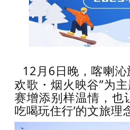
12月6日晚，
喀喇沁
欢歌・烟火映谷”为
赛增添别样温情，也让
吃喝玩住行
’
的文旅理