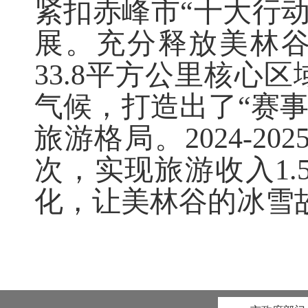
紧扣
赤峰市
“
十大行
展
。充分释放美林
33.8
平方公里核心区
气候
，打造出了
“
赛
旅游格局
。
2024-202
次，实现旅游收入
1.
化
，
让
美林谷的冰雪