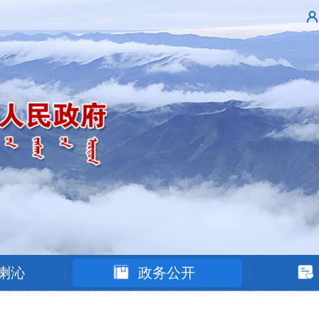
喇沁
政务公开