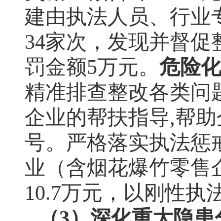
建由执法人员、行业
34
家次，发现并督促
罚金额
5
万元。
危险
精准排查整改各类问
企业的帮扶指导
,
帮助
号。严格落实执法惩
业（含烟花爆竹零售
10.7
万元，以刚性执
（
3
）深化重大隐患