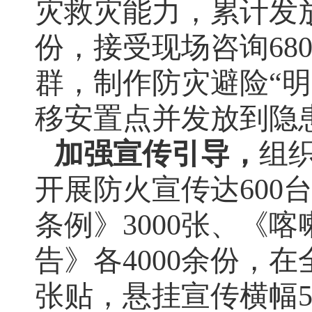
灾救灾能力，累计发
份，接受现场咨询
68
群，制作防灾避险“明
移安置点
并发放到隐
加强宣传引导，
组
开展防火宣传达
600
条例》
3000
张、《喀
告》各
4000
余份，在
张贴，悬挂宣传横幅