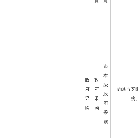
算
算
市
本
政
政
级
府
府
赤峰市喀
政
采
采
购
府
购
购
采
购