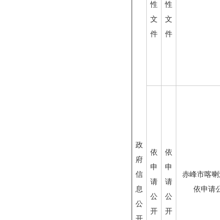
性
性
文
文
件
件
政
依
依
府
申
申
信
赤峰市喀喇
请
请
息
依申请
公
公
公
开
开
开