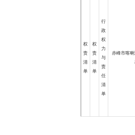
行
政
权
权
权
力
责
责
赤峰市喀喇
与
清
清
责
单
单
任
清
单