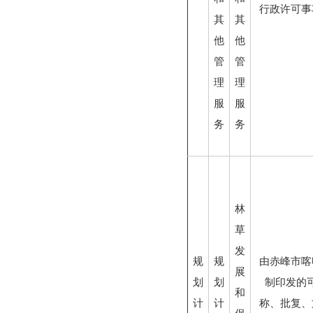
行政许可事
其
其
他
他
管
管
理
理
服
服
务
务
林
草
发
规
规
由赤峰市喀
展
划
划
制印发的
和
计
计
称、批复、