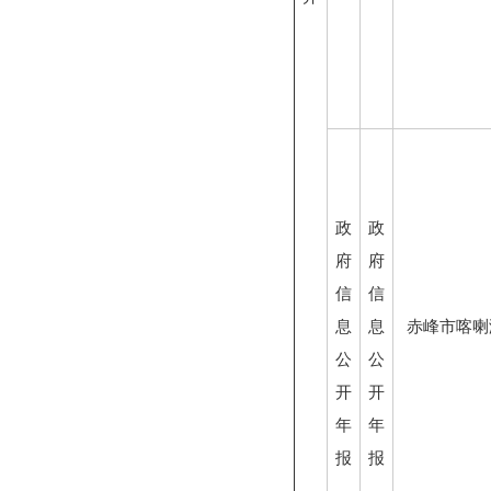
政
政
府
府
信
信
息
息
赤峰市喀喇
公
公
开
开
年
年
报
报