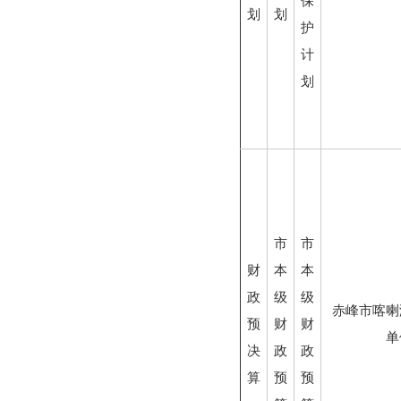
保
划
划
护
计
划
市
市
财
本
本
政
级
级
赤峰市喀喇
预
财
财
单
决
政
政
算
预
预