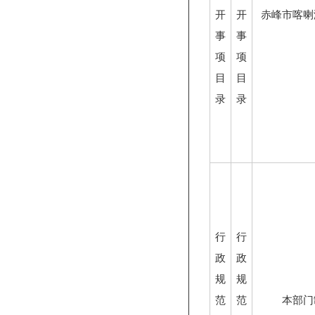
开
开
赤峰市喀喇
事
事
项
项
目
目
录
录
行
行
政
政
规
规
范
范
本部门