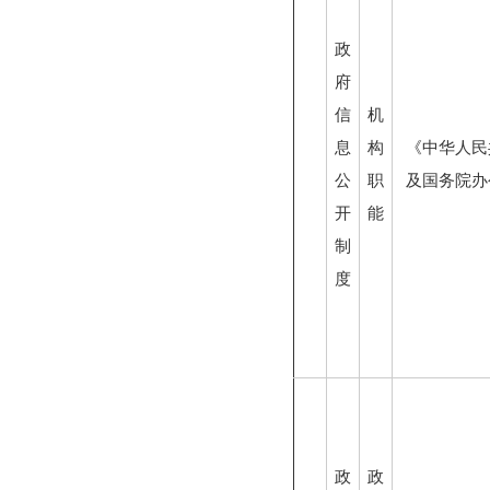
政
府
信
机
息
构
《中华人民
公
职
及国务院办
开
能
制
度
政
政