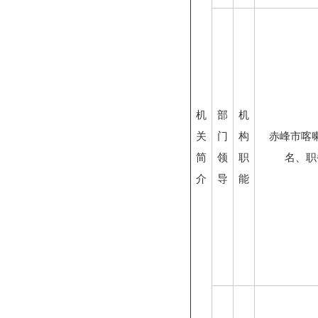
机
部
机
关
门
构
赤峰市喀
简
领
职
名、职
介
导
能