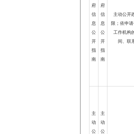
府
府
信
信
主动公开
息
息
限；依申请
公
公
工作机构
开
开
间、联
指
指
南
南
主
主
动
动
公
公