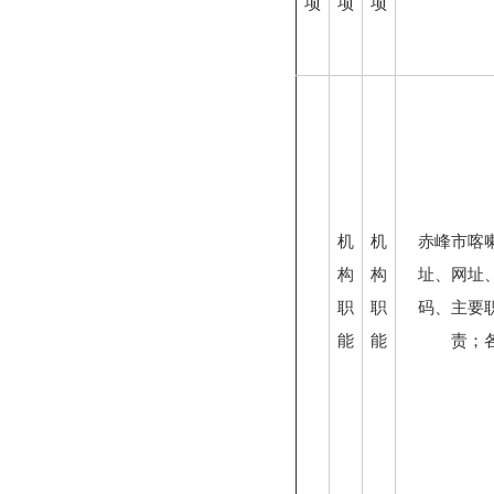
项
项
项
机
机
赤峰市喀
构
构
址、网址
职
职
码、主要
能
能
责；