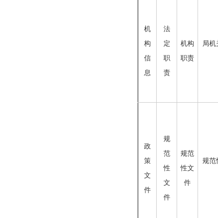
机
法
构
定
机构
局机
信
职
职责
息
责
规
政
范
规范
策
规范
性
性文
文
文
件
件
件