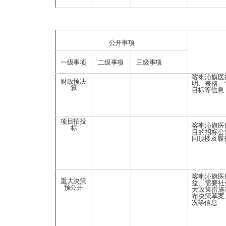
公开事项
一级事项
二级事项
三级事项
喀喇沁旗医
财政预决
明、表格、
算
目标等信息
项目招投
喀喇沁旗医
标
目的招标公
同顶楼及履
喀喇沁旗医
重大决策
益、需要社
预公开
大政策措施
布决策草案
况等
信息