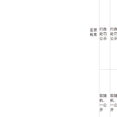
行政
行
监督
处罚
处
检查
公示
公
双随
双
机、
机
一公
一
开
开