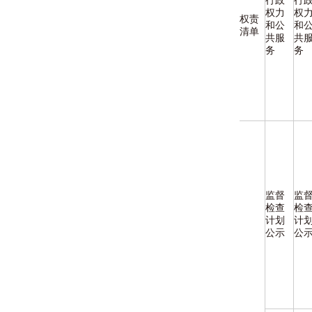
行政
行
权力
权
权责
和公
和
清单
共服
共
务
务
监督
监
检查
检
计划
计
公示
公