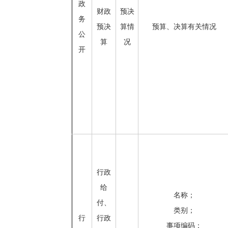
政
财政
预决
务
预决
算情
预算、决算有关情况
公
算
况
开
行政
给
名称；
付、
类别；
行
行政
事项编码；