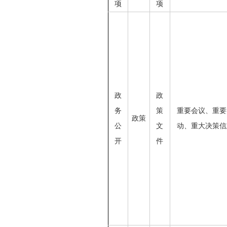
项
项
政
政
务
策
重要会议、重要
政策
公
文
动、重大决策信
开
件