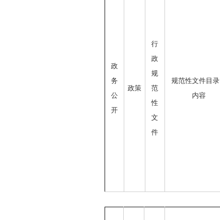
行
政
政
规
务
规范性文件目录
政策
范
公
内容
性
开
文
件