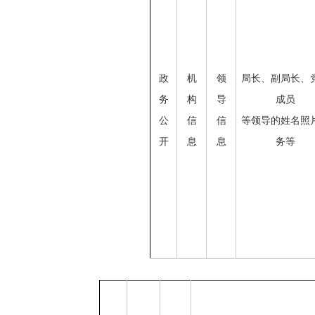
政
机
领
局长、副局长、
务
构
导
成员
公
信
信
等领导的姓名照
开
息
息
务等