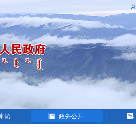
喇沁
政务公开