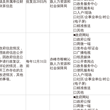
级及所属单位财
批复后20日内
旗人力资源和
口政务服务中心
决算信息
社会保障局
口便民服务站
口入户/现场
口社区/企事业单位/村
(电子屏)
口精准推送
口其他
■政府网站
口政府公报
口两微一端
政府信息情况，
口发布会/听证会
理政府信息公开
口广播电视
，因政府信息公
口纸质媒体
赤峰市喀喇沁
申请行政复议、
每年12月31日
口公开查阅点
旗人力资源和
诉讼的情况，政
前
口政务服务中心
社会保障局
开工作存在的主
口便民服务站
改进情况，其他
口入户/现场
的事项。
口社区/企事业单位/村
(电子屏)
口精准推送
口其他
■政府网站
口政府公报
口两微一端