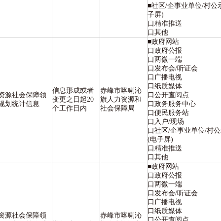
■社区/企事业单位/村公
子屏)
口精准推送
口其他
■政府网站
口政府公报
口两微一端
口发布会/听证会
口广播电视
口纸质媒体
信息形成或者
赤峰市喀喇沁
资源社会保障领
口公开查阅点
变更之日起20
旗人力资源和
规划统计信息
口政务服务中心
个工作日内
社会保障局
口便民服务站
口入户/现场
口社区/企事业单位/村
(电子屏)
口精准推送
口其他
■政府网站
口政府公报
口两微一端
口发布会/听证会
口广播电视
口纸质媒体
资源社会保障领
赤峰市喀喇沁
口公开查阅点