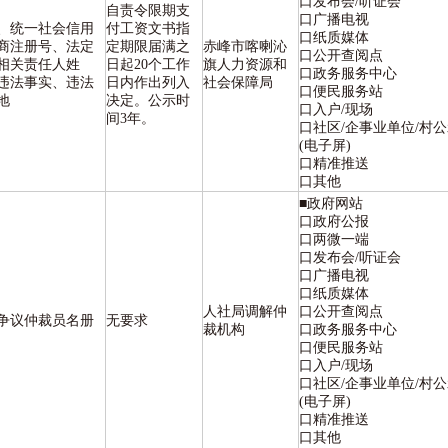
口发布会/听证会
自责令限期支
口广播电视
、统一社会信用
付工资文书指
口纸质媒体
商注册号、法定
定期限届满之
赤峰市喀喇沁
口公开查阅点
相关责任人姓
日起20个工作
旗人力资源和
口政务服务中心
违法事实、违法
日内作出列入
社会保障局
口便民服务站
地
决定。公示时
口入户/现场
间3年。
口社区/企事业单位/村
(电子屏)
口精准推送
口其他
■政府网站
口政府公报
口两微一端
口发布会/听证会
口广播电视
口纸质媒体
人社局调解仲
口公开查阅点
争议仲裁员名册
无要求
裁机构
口政务服务中心
口便民服务站
口入户/现场
口社区/企事业单位/村
(电子屏)
口精准推送
口其他