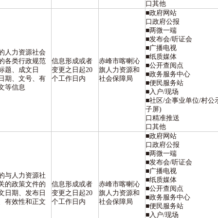
口其他
■政府网站
口政府公报
■两微一端
■发布会/听证会
■广播电视
的人力资源社会
■纸质媒体
的各类行政规范
信息形成或者
赤峰市喀喇沁
■公开查阅点
标题、成文日
变更之日起20
旗人力资源和
■政务服务中心
日期、文号、有
个工作日内
社会保障局
■便民服务站
文等信息
■入户/现场
■社区/企事业单位/村公
子屏)
口精准推送
口其他
■政府网站
口政府公报
■两微一端
■发布会/听证会
■广播电视
的与人力资源社
■纸质媒体
关的政策文件的
信息形成或者
赤峰市喀喇沁
■公开查阅点
文日期、发布日
变更之日起20
旗人力资源和
■政务服务中心
、有效性和正文
个工作日内
社会保障局
■便民服务站
■入户/现场