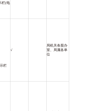
示栏(电
局机关各股办
√
室、局属各单
位
公示栏