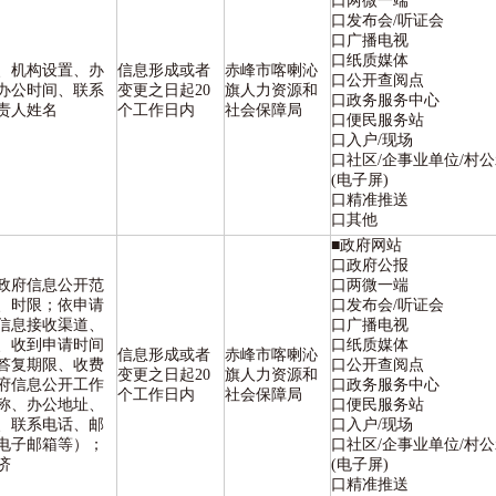
口两微一端
口发布会/听证会
口广播电视
口纸质媒体
、机构设置、办
信息形成或者
赤峰市喀喇沁
口公开查阅点
办公时间、联系
变更之日起20
旗人力资源和
口政务服务中心
责人姓名
个工作日内
社会保障局
口便民服务站
口入户/现场
口社区/企事业单位/村
(电子屏)
口精准推送
口其他
■政府网站
口政府公报
政府信息公开范
口两微一端
、时限；依申请
口发布会/听证会
信息接收渠道、
口广播电视
、收到申请时间
口纸质媒体
信息形成或者
赤峰市喀喇沁
答复期限、收费
口公开查阅点
变更之日起20
旗人力资源和
府信息公开工作
口政务服务中心
个工作日内
社会保障局
称、办公地址、
口便民服务站
、联系电话、邮
口入户/现场
电子邮箱等）；
口社区/企事业单位/村
济
(电子屏)
口精准推送