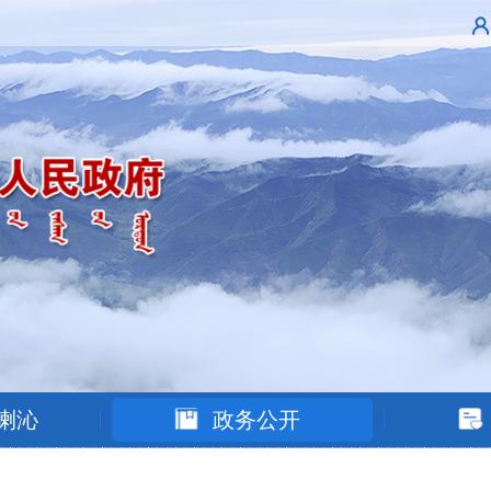
喇沁
政务公开