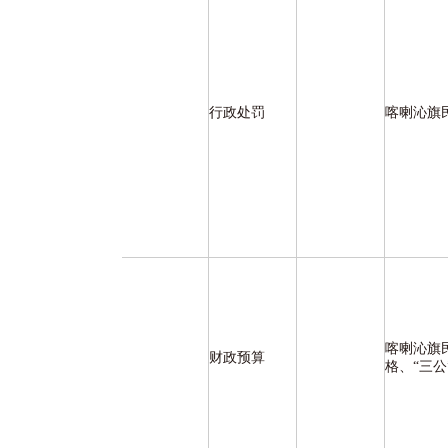
行政处罚
喀喇沁旗
喀喇沁旗
财政预算
格、“三