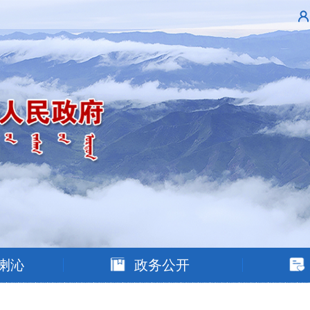
喇沁
政务公开