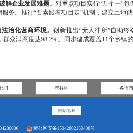
破解企业发展难题。
对重点项目实行
“五个一”
期服务。推行“要素跟着项目走”机制，建立土地
造法治化营商环境。
创新推出
“无人律所”自助终
，群众满意度达
98.2%
。同步建成覆盖
11
个乡镇的
部门
旗县区
各盟
网站地图
80030
蒙公网安备15042802150438号