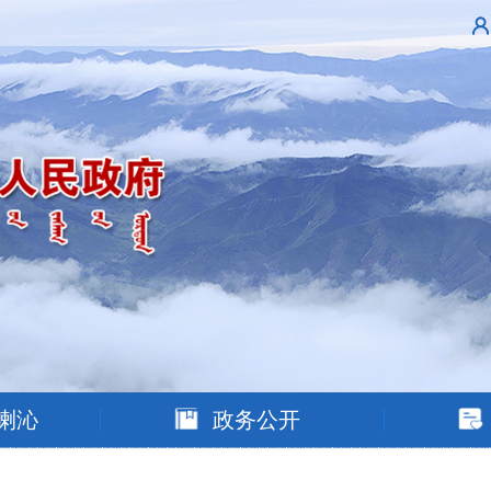
喇沁
政务公开