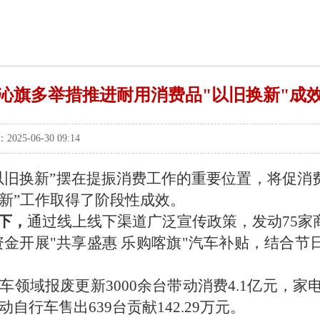
沁旗多举措推进耐用消费品"以旧换新"成
-06-30 09:14
以旧换新
”
摆在提振消费工作的重要位置，将促消
新
”
工作取得了阶段性成效。
‌，
通过线上线下渠道广泛宣传政策，发动
75
家
资金开展
"
共享盛惠 乐购喀旗
"
汽车补贴，结合节
车领域报废更新
3000
余台带动消费
4.1
亿元，家
动自行车售出
639
台贡献
142.29
万元。