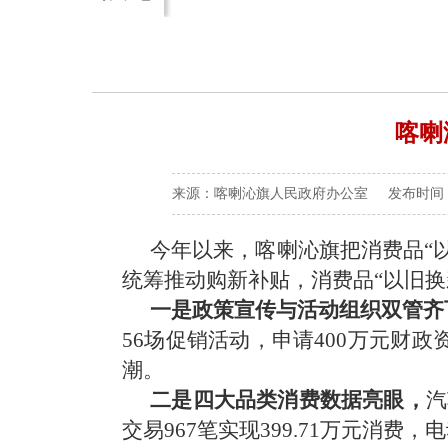
喀喇
来源：喀喇沁旗人民政府办公室 发布时间：2025
今年以来，
喀喇沁旗
把消费品
“
统筹推动购新补贴，消费品
“
以旧换
一是政策宣传与活动组织双管齐下
56
场促销活动，申请
400
万元财政
潮。
‌二是四大品类消费数据亮眼‌，
汽
交易
967
笔实现
399.71
万元消费，电