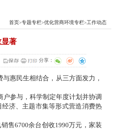
首页
专题专栏
优化营商环境专栏
工作动态
>
>
>
效显著
分享：
费与惠民生相结合，从
三
方面发力，
商户参与，科学制定年度计划并协调
日经济、主题市集等形式营造消费热
电销售
6700
余台创收
1990
万元，家装