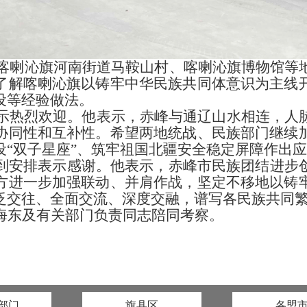
后到喀喇沁旗河南街道马鞍山村、喀喇沁旗博物馆
了解喀喇沁旗以铸牢中华民族共同体意识为主线
设等经验做法。
热烈欢迎。他表示，赤峰与通辽山水相连，人脉
协同性和互补性。希望两地统战、民族部门继续
设
“双子星座”、筑牢祖国北疆安全稳定屏障作出
到安排表示感谢。他表示，赤峰市民族团结进步
方进一步加强联动、并肩作战，坚定不移地以铸
泛交往、全面交流、深度交融，谱写各民族共同
海东及有关部门负责同志陪同考察。
部门
旗县区
各盟