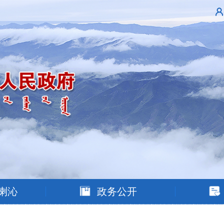
喇沁
政务公开